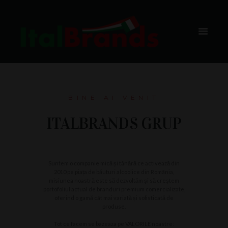
NOI
HOME
DESPRE NOI
BINE AI VENIT
ITALBRANDS GRUP
Suntem o companie mică și tânără ce activează din
2010 pe piața de băuturi alcoolice din România,
misiunea noastră este să dezvoltăm și să creștem
portofoliul actual de branduri premium comercializate,
oferind o gamă cât mai variată și sofisticată de
produse.
Tot ce facem se bazeaza pe VALORILE noastre: