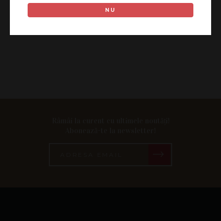
NU
Râmâi la curent cu ultimele noutăți!
Abonează-te la newsletter!