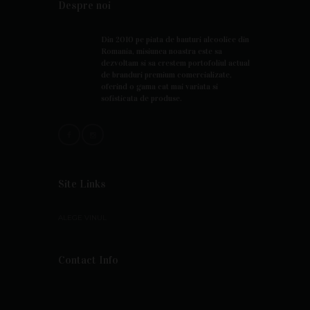
Despre noi
Din 2010 pe piata de bauturi alcoolice din
Romania, misiunea noastra este sa
dezvoltam si sa crestem portofoliul actual
de branduri premium comercializate,
oferind o gama cat mai variata si
sofisticata de produse.
Site Links
ALEGE VINUL
Contact Info