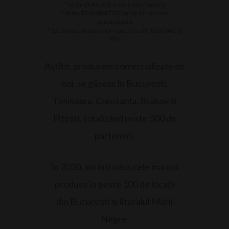
* Să fim CURAJOȘI în cerințele noastre
* Să fim TRANSPARENȚI cu toți cei cu care
interacționăm
* Să conducem afacerea noastră cu INTEGRITATE și
STIL
Astăzi, produsele comercializate de
noi, se găsesc în București,
Timișoara, Constanța, Brașov și
Pitești, totalizând peste 500 de
parteneri.
În 2020, am introdus cele mai noi
produse în peste 100 de locații
din București și litoralul Mării
Negre.