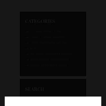
CATEGORIES
CITY WINE TASTING EVENTS
GRAPE & CHERRY RHAPSODY
LARGE WINEMAKING REGIONS
NEWS
THE OLDEST FACILITIES & RECIPES
URBAN WINERY PHENOMENON
WINERY WEDDINGS & GUESTS
SEARCH