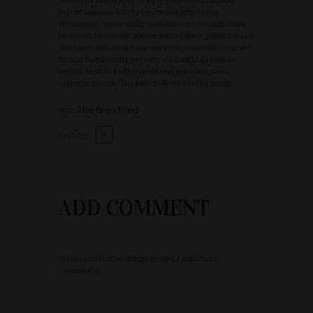
legunt saepius. Claritas est etiam processus
dynamicus, qui sequitur mutationem consuetudium
lectorum. Mirum est notare quam littera gothica, quam
nunc putamus parum claram, anteposuerit litterarum
formas humanitatis per seacula quarta decima et
quinta decima. Eodem modo typi, qui nunc nobis
videntur parum clari, fiant sollemnes in futurum.
the finest red
TAGS:
SHARE:
ADD COMMENT
Trebuie să fii
autentificat
pentru a publica un
comentariu.