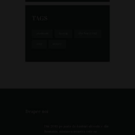
TAGS
premium
tasting
the finest red
vine
winery
Despre noi
Din 2010 pe piata de bauturi alcoolice din
Romania, misiunea noastra este sa