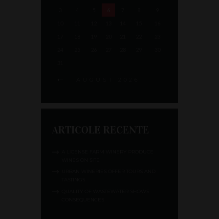
3
4
5
6
7
8
9
10
11
12
13
14
15
16
17
18
19
20
21
22
23
24
25
26
27
28
29
30
31
AUGUST
2026
ARTICOLE RECENTE
A LICENSE FARM WINERY PRODUCE
WINES ON SITE
URBAN WINERIES OFFER TOURS AND
TASTINGS
QUALITY OF WASTEWATER SHOWS
CONSEQUENCES