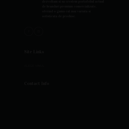
dezvoltam si sa crestem portofoliul actual
de branduri premium comercializate,
oferind o gama cat mai variata si
sofisticata de produse.
Site Links
ALEGE VINUL
Contact Info