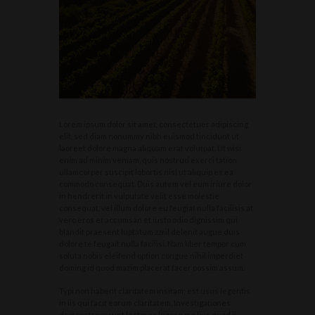
Lorem ipsum dolor sit amet, consectetuer adipiscing
elit, sed diam nonummy nibh euismod tincidunt ut
laoreet dolore magna aliquam erat volutpat. Ut wisi
enim ad minim veniam, quis nostrud exerci tation
ullamcorper suscipit lobortis nisl ut aliquip ex ea
commodo consequat. Duis autem vel eum iriure dolor
in hendrerit in vulputate velit esse molestie
consequat, vel illum dolore eu feugiat nulla facilisis at
vero eros et accumsan et iusto odio dignissim qui
blandit praesent luptatum zzril delenit augue duis
dolore te feugait nulla facilisi. Nam liber tempor cum
soluta nobis eleifend option congue nihil imperdiet
doming id quod mazim placerat facer possim assum.
Typi non habent claritatem insitam; est usus legentis
in iis qui facit eorum claritatem. Investigationes
demonstraverunt lectores legere me lius quod ii