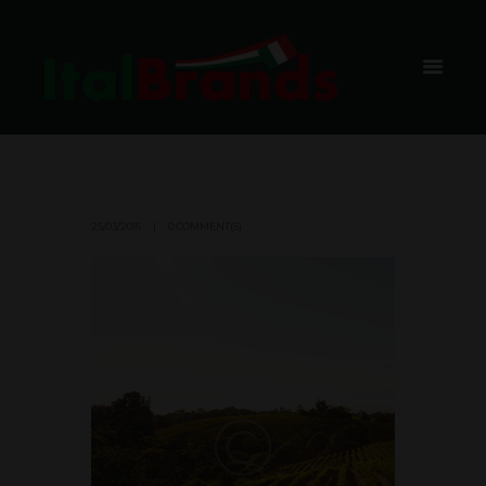
FACTS AND
SUGGESTI
ONS
HOME
WINERY WEDDINGS & GUESTS
25/03/2016
0 COMMENT(S)
ITALIAN VS FRENCH: FACTS AND SUG