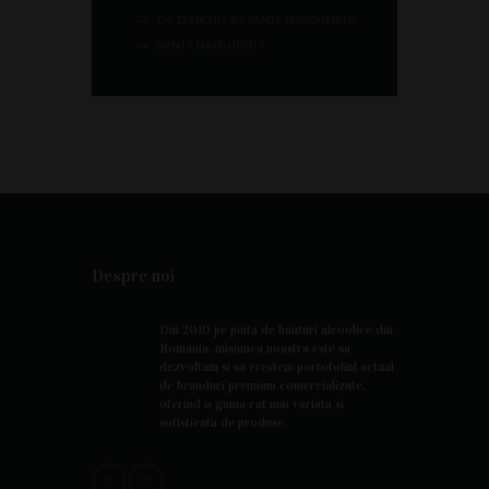
CA’ D’ARCHI – BY SANTA MARGHERITA
SANTA MARGHERITA
Despre noi
Din 2010 pe piata de bauturi alcoolice din
Romania, misiunea noastra este sa
dezvoltam si sa crestem portofoliul actual
de branduri premium comercializate,
oferind o gama cat mai variata si
sofisticata de produse.