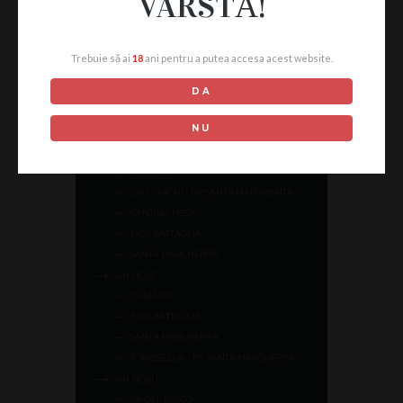
VÂRSTĂ!
APA
BULE
PLATĂ
Trebuie să ai
18
ani pentru a putea accesa acest website.
FRIZZANTE
SPUMANT
DA
UNCATEGORIZED
NU
VIN ALB
CA DEL BOSCO
CA MAIOL
CA' D'ARCHI - BY SANTA MARGHERITA
CANTINA MESA
FAZI BATTAGLIA
SANTA MARGHERITA
VIN ROSE
CA MAIOL
FAZI BATTAGLIA
SANTA MARGHERITA
TORRESELLA – BY SANTA MARGHERITA
VIN ROȘU
CA DEL BOSCO