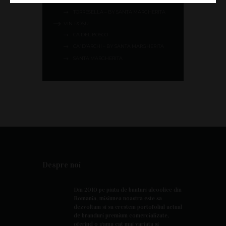
SANTA MARGHERITA
TORRESELLA – BY SANTA MARGHERITA
VIN ROȘU
CA DEL BOSCO
CA’ D’ARCHI – BY SANTA MARGHERITA
SANTA MARGHERITA
Despre noi
Din 2010 pe piata de bauturi alcoolice din
Romania, misiunea noastra este sa
dezvoltam si sa crestem portofoliul actual
de branduri premium comercializate,
oferind o gama cat mai variata si