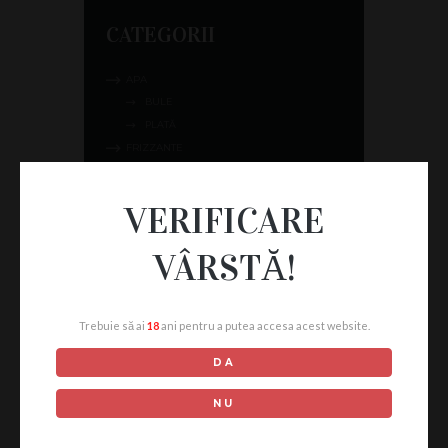
CATEGORII
APA
BULE
PLATĂ
FRIZZANTE
SPUMANT
UNCATEGORIZED
VERIFICARE
VIN ALB
CA DEL BOSCO
VÂRSTĂ!
CA MAIOL
CA' D'ARCHI - BY SANTA MARGHERITA
CANTINA MESA
Trebuie să ai
18
ani pentru a putea accesa acest website.
FAZI BATTAGLIA
SANTA MARGHERITA
DA
VIN ROSE
CA MAIOL
NU
FAZI BATTAGLIA